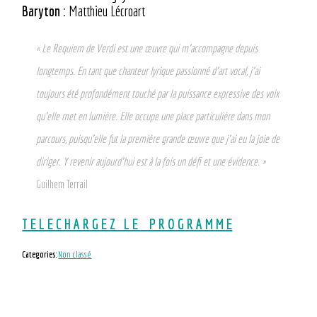
Baryton
: Matthieu Lécroart
« Le Requiem de Verdi est une œuvre qui m’accompagne depuis
longtemps. En tant que chanteur lyrique passionné d’art vocal, j’ai
toujours été profondément touché par la puissance expressive des voix
qu’elle met en lumière. Elle occupe une place particulière dans mon
parcours, puisqu’elle fut la première grande œuvre que j’ai eu la joie de
diriger. Y revenir aujourd’hui est à la fois un défi et une évidence. »
Guilhem Terrail
T E L E C H A R G E Z L E P R O G R A M M E
Categories:
Non classé