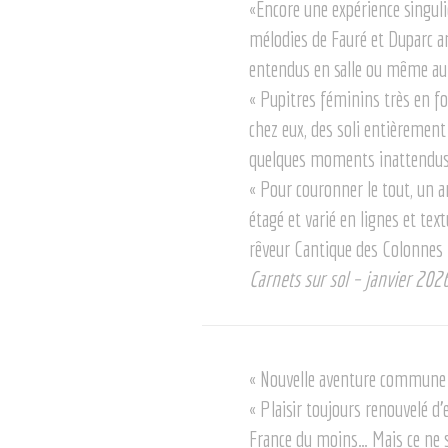
«
Encore une expérience singuli
mélodies de Fauré et Duparc ar
entendus en salle ou même au
«
Pupitres féminins très en for
chez eux, des soli entièremen
quelques moments inattendus
«
Pour couronner le tout, un 
étagé et varié en lignes et tex
rêveur Cantique des Colonnes 
Carnets sur sol – janvier 202
« Nouvelle aventure commune e
« Plaisir toujours renouvelé d
France du moins… Mais ce ne s