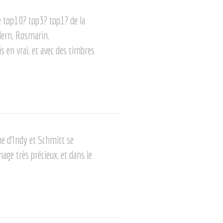
le top10? top3? top1? de la
edern, Rosmarin,
 en vrai, et avec des timbres
 d’Indy et Schmitt se
age très précieux, et dans le