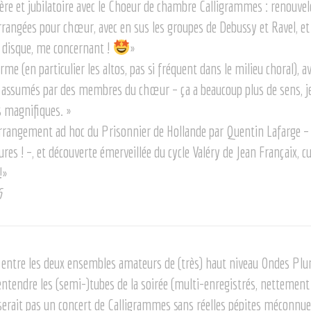
ère et jubilatoire avec le Choeur de chambre Calligrammes : renouvel
rangées pour chœur, avec en sus les groupes de Debussy et Ravel, et 
 disque, me concernant !
»
me (en particulier les altos, pas si fréquent dans le milieu choral), a
t assumés par des membres du chœur – ça a beaucoup plus de sens, je
 magnifiques.
»
arrangement ad hoc du Prisonnier de Hollande par Quentin Lafarge –
tures ! –, et découverte émerveillée du cycle Valéry de Jean Françaix, 
!
»
6
ntre les deux ensembles amateurs de (très) haut niveau Ondes Pluri
’entendre les (semi-)tubes de la soirée (multi-enregistrés, nettemen
erait pas un concert de Calligrammes sans réelles pépites méconnue