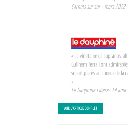
Carnets sur sol – mars 2022
« La vingtaine de sopranos, alt
Guilhem Terrail ont admirable
soient placés au choeur de la 
»
Le Dauphiné Libéré- 14 août
VOIR L’ARTICLE COMPLET