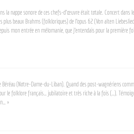
ans la nappe sonore de ces chefs-d’œuvre était totale. Concert dans 
 des plus beaux Brahms (folkloriques) de l’opus 62 (Von alten Liebesli
epuis mon entrée en mélomanie, que j’entendais pour la première fois
e Béréau (Notre-Dame-du-Liban). Quand des post-wagnériens comme
le folklore français… jubilatoire et très riche à la fois (…). Témoign
on… »