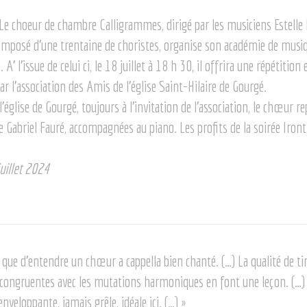
 Le choeur de chambre Calligrammes, dirigé par les musiciens Estelle 
omposé d’une trentaine de choristes, organise son académie de musiqu
’ l’issue de celui ci, le 18 juillet à 18 h 30, il offrira une répétition 
par l’association des Amis de l’église Saint-Hilaire de Gourgé.
 l’église de Gourgé, toujours à l’invitation de l’association, le chœur 
de Gabriel Fauré, accompagnées au piano. Les profits de la soirée Iront 
uillet 2024
es que d’entendre un chœur a cappella bien chanté. (…) La qualité de ti
s congruentes avec les mutations harmoniques en font une leçon. (…)
veloppante, jamais grêle, idéale ici. (…) »