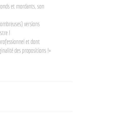
s ronds et mordants, son
 nombreuses) versions
stre !
professionnel et dont
inalité des propositions !»