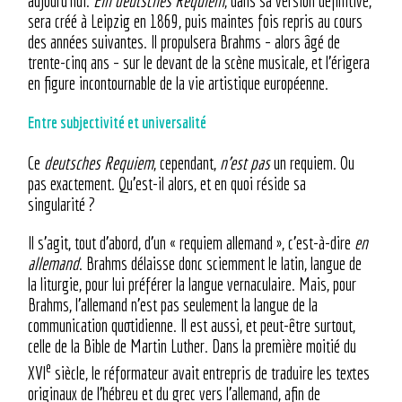
aujourd’hui.
Ein deutsches Requiem
, dans sa version définitive,
sera créé à Leipzig en 1869, puis maintes fois repris au cours
des années suivantes. Il propulsera Brahms – alors âgé de
trente-cinq ans – sur le devant de la scène musicale, et l’érigera
en figure incontournable de la vie artistique européenne.
Entre subjectivité et universalité
Ce
deutsches Requiem
, cependant,
n’est pas
un requiem. Ou
pas exactement. Qu’est-il alors, et en quoi réside sa
singularité ?
Il s’agit, tout d’abord, d’un « requiem allemand », c’est-à-dire
en
allemand
. Brahms délaisse donc sciemment le latin, langue de
la liturgie, pour lui préférer la langue vernaculaire. Mais, pour
Brahms, l’allemand n’est pas seulement la langue de la
communication quotidienne. Il est aussi, et peut-être surtout,
celle de la Bible de Martin Luther. Dans la première moitié du
e
XVI
siècle, le réformateur avait entrepris de traduire les textes
originaux de l’hébreu et du grec vers l’allemand, afin de