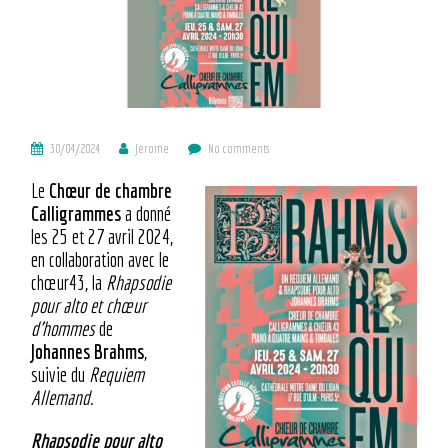
30/04/2024
Jerome
No comments
Le
Chœur de chambre
Calligrammes
a donné
les 25 et 27 avril 2024,
en collaboration avec le
chœur43, la
Rhapsodie
pour alto et chœur
d’hommes
de
Johannes Brahms
,
suivie du
Requiem
Allemand
.
Rhapsodie pour alto