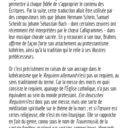
permettre à chaque fidèle de s’approprier le contenu des
Écritures. Par la suite, cette traduction allait être utilisée par
des compositeurs tels que Johann Hermann Schein, Samuel
Scheidt ou Johann Sebastian Bach – dont certaines œuvres ont
récemment été interprétées par le chœur Calligrammes – dans
leur musique chorale sacrée. En y recourant à son tour, Brahms
affirme de façon forte son attachement au protestantisme
luthérien, ainsi qu’à la tradition qui le relie à ses illustres
prédécesseurs.
Or c’est précisément en raison de son ancrage dans le
luthéranisme que le
Requiem allemand
n’est pas un requiem, au
sens traditionnel du terme. Car la messe des morts en quoi
consiste le requiem, apanage de l’Église catholique, n’a pas son
équivalent au sein du monde protestant.
Ein deutsches
Requiem
n’est donc pas une messe, mais une sorte de
méditation spirituelle sur le thème de la mort ; et si l’œuvre est
certes religieuse, elle n’est en rien liturgique. Elle se rapproche
en fait du genre, connu sous le nom de
Trauermusik
, de la
cantate funèbre, pratiqué par certains compositeurs allemands