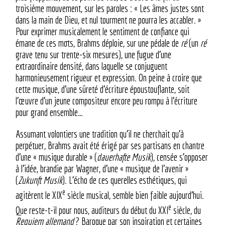
troisième mouvement, sur les paroles : « Les âmes justes sont
dans la main de Dieu, et nul tourment ne pourra les accabler. »
Pour exprimer musicalement le sentiment de confiance qui
émane de ces mots, Brahms déploie, sur une pédale de
ré
(un
ré
grave tenu sur trente-six mesures), une fugue d’une
extraordinaire densité, dans laquelle se conjuguent
harmonieusement rigueur et expression. On peine à croire que
cette musique, d’une sûreté d’écriture époustouflante, soit
l’œuvre d’un jeune compositeur encore peu rompu à l’écriture
pour grand ensemble…
Assumant volontiers une tradition qu’il ne cherchait qu’à
perpétuer, Brahms avait été érigé par ses partisans en chantre
d’une « musique durable » (
dauerhafte Musik
), censée s’opposer
à l’idée, brandie par Wagner, d’une « musique de l’avenir »
(
Zukunft Musik
). L’écho de ces querelles esthétiques, qui
e
agitèrent le XIX
siècle musical, semble bien faible aujourd’hui.
e
Que reste-t-il pour nous, auditeurs du début du XXI
siècle, du
Requiem allemand
? Baroque par son inspiration et certaines