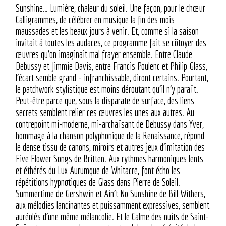
Sunshine… Lumière, chaleur du soleil. Une façon, pour le chœur
Calligrammes, de célébrer en musique la fin des mois
maussades et les beaux jours à venir. Et, comme si la saison
invitait à toutes les audaces, ce programme fait se côtoyer des
œuvres qu’on imaginait mal frayer ensemble. Entre Claude
Debussy et Jimmie Davis, entre Francis Poulenc et Philip Glass,
l’écart semble grand – infranchissable, diront certains. Pourtant,
le patchwork stylistique est moins déroutant qu’il n’y paraît.
Peut-être parce que, sous la disparate de surface, des liens
secrets semblent relier ces œuvres les unes aux autres. Au
contrepoint mi-moderne, mi-archaïsant de Debussy dans Yver,
hommage à la chanson polyphonique de la Renaissance, répond
le dense tissu de canons, miroirs et autres jeux d’imitation des
Five Flower Songs de Britten. Aux rythmes harmoniques lents
et éthérés du Lux Aurumque de Whitacre, font écho les
répétitions hypnotiques de Glass dans Pierre de Soleil.
Summertime de Gershwin et Ain’t No Sunshine de Bill Withers,
aux mélodies lancinantes et puissamment expressives, semblent
auréolés d’une même mélancolie. Et le Calme des nuits de Saint-