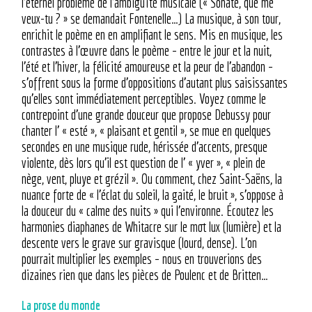
l’éternel problème de l’ambiguïté musicale (« Sonate, que me
veux-tu ? » se demandait Fontenelle…) La musique, à son tour,
enrichit le poème en en amplifiant le sens. Mis en musique, les
contrastes à l’œuvre dans le poème – entre le jour et la nuit,
l’été et l’hiver, la félicité amoureuse et la peur de l’abandon –
s’offrent sous la forme d’oppositions d’autant plus saisissantes
qu’elles sont immédiatement perceptibles. Voyez comme le
contrepoint d’une grande douceur que propose Debussy pour
chanter l’ « esté », « plaisant et gentil », se mue en quelques
secondes en une musique rude, hérissée d’accents, presque
violente, dès lors qu’il est question de l’ « yver », « plein de
nège, vent, pluye et grézil ». Ou comment, chez Saint-Saëns, la
nuance forte de « l’éclat du soleil, la gaité, le bruit », s’oppose à
la douceur du « calme des nuits » qui l’environne. Écoutez les
harmonies diaphanes de Whitacre sur le mot lux (lumière) et la
descente vers le grave sur gravisque (lourd, dense). L’on
pourrait multiplier les exemples – nous en trouverions des
dizaines rien que dans les pièces de Poulenc et de Britten…
La prose du monde