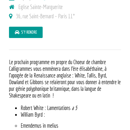
Eglise Sainte-Marguerite
36, rue Saint-Bernard – Paris 11°
S'Y RENDRE
Le prochain programme en propre du Choeur de chambre
Calligrammes vous emmènera dans l’ère élisabéthaine, à
l’apogée de la Renaissance anglaise : White, Tallis, Byrd,
Dowland et Gibbons se relaieront pour vous donner à entendre le
pur génie polyphonique britannique, dans la langue de
Shakespeare ou en latin !
Robert White : Lamentations
a 5
William Byrd :
Emendemus in melius