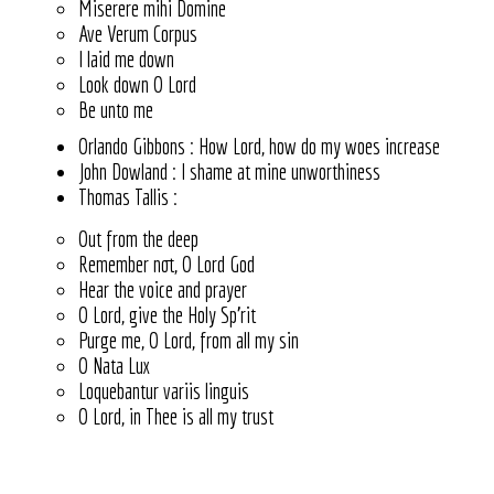
Miserere mihi Domine
Ave Verum Corpus
I laid me down
Look down O Lord
Be unto me
Orlando Gibbons : How Lord, how do my woes increase
John Dowland : I shame at mine unworthiness
Thomas Tallis :
Out from the deep
Remember not, O Lord God
Hear the voice and prayer
O Lord, give the Holy Sp’rit
Purge me, O Lord, from all my sin
O Nata Lux
Loquebantur variis linguis
O Lord, in Thee is all my trust