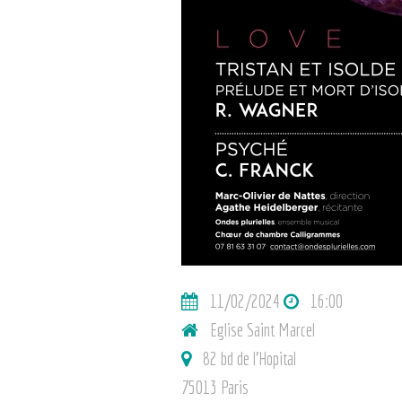
11/02/2024
16:00
Eglise Saint Marcel
82 bd de l’Hopital
75013 Paris