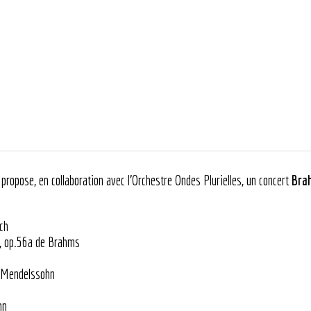
opose, en collaboration avec l’Orchestre Ondes Plurielles, un concert
Bra
ch
, op.56a de Brahms
e Mendelssohn
n
hn