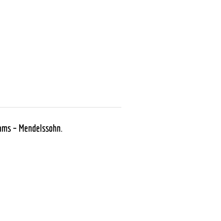
hms – Mendelssohn
.