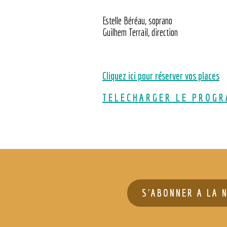
Estelle Béréau, soprano
Guilhem Terrail, direction
Cliquez ici pour réserver vos places
T E L E C H A R G E R L E P R O G R
S'ABONNER A LA 