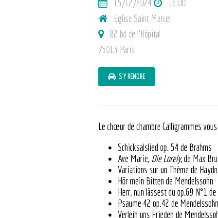
15/12/2024
16:00
Eglise Saint Marcel
82 bd de l’Hôpital
75013 Paris
S'Y RENDRE
Le chœur de chambre Calligrammes vous pr
Schicksalslied op. 54 de Brahms
Ave Marie,
Die Lorely
, de Max Bru
Variations sur un Thème de Haydn
Hör mein Bitten de Mendelssohn
Herr, nun lässest du op.69 N°1 d
Psaume 42 op.42 de Mendelssoh
Verleih uns Frieden de Mendelsso